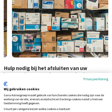
Hulp nodig bij het afsluiten van uw
inventaris- en goederenverzekering?
Privacyverklaring
Weet u niet precies waar u op moet letten bij het afsluiten van een
inventaris- en goederenverzekering? Wilt u advies over de hoogte
Wij gebruiken cookies
van uw inventaris- en goederenverzekering? Neem dan contact op
Gana Adviesgroep maakt gebruik van functionele cookies die nodig zijn voor de
werking van de site, evenals analytische en tracking‑cookies nadat u hiervoor
met een adviseur van Gana Adviesgroep in Nijmegen. Een zakelijk
toestemming heeft gegeven.
adviseur van Gana Adviesgroep helpt u graag verder.
U kunt per categorie kiezen welke cookies u toestaat: