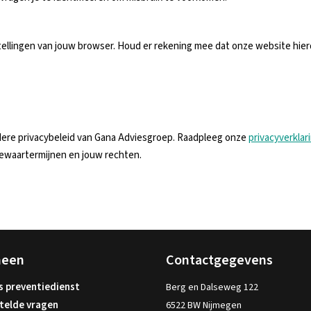
stellingen van jouw browser. Houd er rekening mee dat onze website hie
dere privacybeleid van Gana Adviesgroep. Raadpleeg onze
privacyverklar
ewaartermijnen en jouw rechten.
meen
Contactgegevens
s preventiedienst
Berg en Dalseweg 122
telde vragen
6522 BW Nijmegen