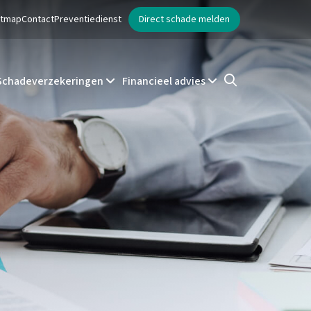
ntmap
Contact
Preventiedienst
Direct schade melden
Schadeverzekeringen
Financieel advies