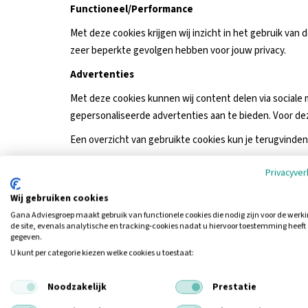
Functioneel/Performance
Met deze cookies krijgen wij inzicht in het gebruik van
zeer beperkte gevolgen hebben voor jouw privacy.
Advertenties
Met deze cookies kunnen wij content delen via sociale
gepersonaliseerde advertenties aan te bieden. Voor de
Een overzicht van gebruikte cookies kun je terugvinden
Toestemming en cookie-instellingen
Privacyver
Bij jouw eerste bezoek aan onze website tonen wij een 
Wij gebruiken cookies
Alle cookies accepteren
Gana Adviesgroep maakt gebruik van functionele cookies die nodig zijn voor de werk
de site, evenals analytische en tracking‑cookies nadat u hiervoor toestemming heeft
Cookies weigeren
gegeven.
Instellingen opslaan
U kunt per categorie kiezen welke cookies u toestaat:
Jouw keuze kun je op elk moment wijzigen via het voork
Noodzakelijk
Prestatie
Doorgifte buiten de EU