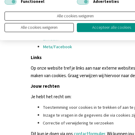
Functioneel
Advertenties
Wanneer gegevens worden verwerkt door partijen zoals
zoals de Verenigde Staten. Deze partijen gebruiken St
Alle cookies weigeren
partijen voor meer informatie:
Alle cookies weigeren
Accepteer alle cookies
Google/YouTube
LinkedIn
Meta/Facebook
Links
Op onze website tref je links aan naar externe websites
maken van cookies. Graag verwijzen wij hiervoor naar de
Jouw rechten
Je hebt het recht om:
Toestemming voor cookies in te trekken of aan te
Inzage te vragen in de gegevens die via cookies z
Correctie of verwijdering te verzoeken
Dit kun je doen via ons
contactformulier
. Wij kunnen jou