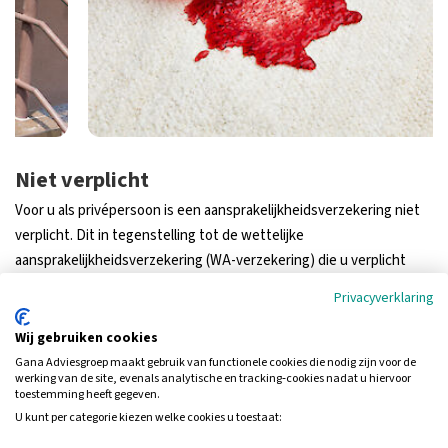
Niet verplicht
Voor u als privépersoon is een aansprakelijkheidsverzekering niet
verplicht. Dit in tegenstelling tot de wettelijke
aansprakelijkheidsverzekering (WA-verzekering) die u verplicht
bent af te sluiten als u eigenaar bent van een gemotoriseerd
Privacyverklaring
voertuig (lees:
autoverzekering
,
scooterverzekering
, etc). Hier
ontstaat nogal eens wat verwarring door, want de termen komen
Wij gebruiken cookies
best wel overeen. Een aansprakelijkheidsverzekering voor u en uw
Gana Adviesgroep maakt gebruik van functionele cookies die nodig zijn voor de
werking van de site, evenals analytische en tracking‑cookies nadat u hiervoor
gezin is wel handig om te hebben. Onbedoeld gaat er wel eens iets
toestemming heeft gegeven.
van waarde stuk bij een ander en dan bent u blij als u kunt
U kunt per categorie kiezen welke cookies u toestaat:
terugvallen op deze verzekering. Wilt u weten welke