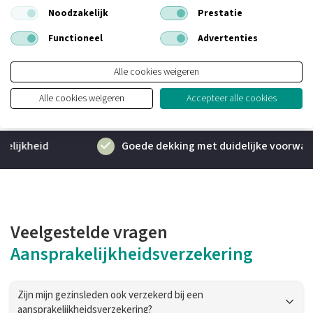
aansprakelijkheidsverzekering bij uw situatie past? Een adviseur
Noodzakelijk
Prestatie
van Gana Adviesgroep helpt u graag de mogelijkheden bekijken.
Functioneel
Advertenties
Alle cookies weigeren
De voordelen van een
aansprakelijkheidsverzekering
Alle cookies weigeren
Accepteer alle cookies
Goede dekking met duidelijke voorwaarden
Veelgestelde vragen
Aansprakelijkheidsverzekering
Zijn mijn gezinsleden ook verzekerd bij een
aansprakelijkheidsverzekering?