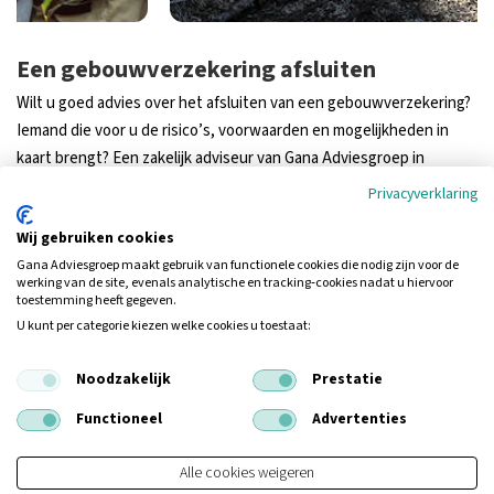
Een gebouwverzekering afsluiten
Wilt u goed advies over het afsluiten van een gebouwverzekering?
Iemand die voor u de risico’s, voorwaarden en mogelijkheden in
kaart brengt? Een zakelijk adviseur van Gana Adviesgroep in
Nijmegen staat voor u klaar. Neem vandaag nog contact op.
Privacyverklaring
Wij gebruiken cookies
De voordelen van een gebouwverzekering
Gana Adviesgroep maakt gebruik van functionele cookies die nodig zijn voor de
werking van de site, evenals analytische en tracking‑cookies nadat u hiervoor
toestemming heeft gegeven.
U kunt per categorie kiezen welke cookies u toestaat:
Verzekerd bij brand en/of waterschade
Noodzakelijk
Prestatie
Functioneel
Advertenties
Alle cookies weigeren
Veelgestelde vragen