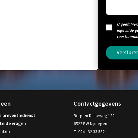
U geeft hier
ingevulde g
toestemming
Versture
meen
Contactgegevens
s preventiedienst
Berg en Dalseweg 122
telde vragen
6522 BW Nijmegen
nten
T:
024 - 32 33 532