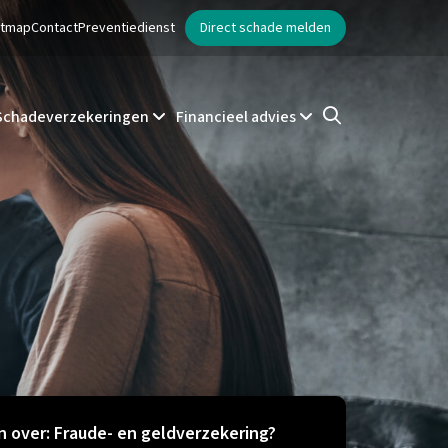
ntmap
Contact
Preventiedienst
Direct schade melden
Schadeverzekeringen
Financieel advies
 over: Fraude- en geldverzekering?