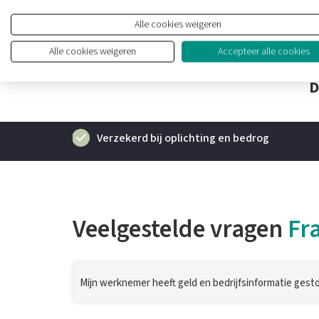
extra zaken te verzekeren. Maak daarom nu een afspraak
Alle cookies weigeren
veilig houdt.
Alle cookies weigeren
Accepteer alle cookies
D
Verzekerd bij oplichting en bedrog
Veelgestelde vragen
Fr
Mijn werknemer heeft geld en bedrijfsinformatie gest