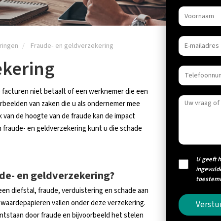
ringen
Fraude- en geldverzekering
ekering
e facturen niet betaalt of een werknemer die een
orbeelden van zaken die u als ondernemer mee
ijk van de hoogte van de fraude kan de impact
fraude- en geldverzekering kunt u die schade
U geeft 
ingevuld
de- en geldverzekering?
toestemm
en diefstal, fraude, verduistering en schade aan
 waardepapieren vallen onder deze verzekering.
Verstu
ontstaan door fraude en bijvoorbeeld het stelen