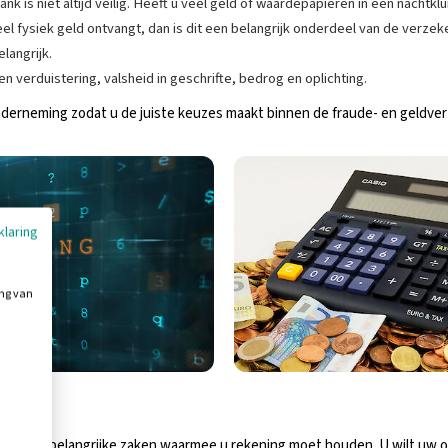
k is niet altijd veilig. Heeft u veel geld of waardepapieren in een nachtklu
l fysiek geld ontvangt, dan is dit een belangrijk onderdeel van de verzek
elangrijk.
n verduistering, valsheid in geschrifte, bedrog en oplichting.
nderneming zodat u de juiste keuzes maakt binnen de fraude- en geldver
klaring
ing van
ijn er veel belangrijke zaken waarmee u rekening moet houden. U wilt u