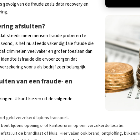
s gevolg van de fraude zoals data recovery en
ring.
ring afsluiten?
r dat steeds meer mensen fraude proberen te
svond, is het nu steeds vaker digitale fraude die
dat criminelen veel vaker en groter toeslaan dan
identiteitsfraude die ervoor zorgen dat
rzekering voor u als bedrijf zeer belangrijk.
uiten van een fraude- en
kingen. U kunt kiezen uit de volgende
et geld verzekerd tijdens transport.
d bent tijdens openings- of kantooruren op een verzekerde locatie.
fstal uit de brandkast of kluis. Hier vallen ook brand, ontploffing, blikse