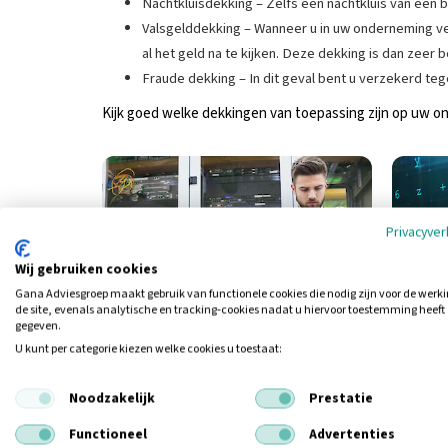
Nachtkluisdekking – Zelfs een nachtkluis van een ban
Valsgelddekking – Wanneer u in uw onderneming vee
al het geld na te kijken. Deze dekking is dan zeer b
Fraude dekking – In dit geval bent u verzekerd tege
Kijk goed welke dekkingen van toepassing zijn op uw o
Privacyver
Wij gebruiken cookies
Gana Adviesgroep maakt gebruik van functionele cookies die nodig zijn voor de werk
de site, evenals analytische en tracking‑cookies nadat u hiervoor toestemming heeft
gegeven.
U kunt per categorie kiezen welke cookies u toestaat:
Noodzakelijk
Prestatie
Meer informatie
Functioneel
Advertenties
Bij het afsluiten van een fraude- en geldverzekering z