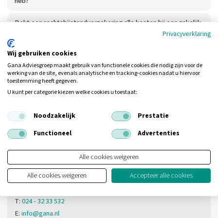
heb?
Dekt een rechtsbijstandverzekering alle kosten bij een zakelijk
geschil?
Privacyverklaring
Wij gebruiken cookies
Gana Adviesgroep maakt gebruik van functionele cookies die nodig zijn voor de
werking van de site, evenals analytische en tracking‑cookies nadat u hiervoor
toestemming heeft gegeven.
U kunt per categorie kiezen welke cookies u toestaat:
Heeft u nog geen antwoord op uw
vraag?
Noodzakelijk
Prestatie
Neem dan contact met ons op.
Functioneel
Advertenties
Alle cookies weigeren
Vestiging Nijmegen
Alle cookies weigeren
Accepteer alle cookies
Berg en Dalseweg 122
6522 BW Nijmegen
T:
024 - 32 33 532
E:
info@gana.nl