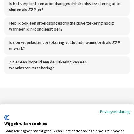
Is het verplicht een arbeidsongeschiktheidsverzekering af te
sluiten als ZZP-er?
Heb ik ook een arbeidsongeschiktheidsverzekering nodig
wanneer ik in loondienst ben?
Is een woonlastenverzekering voldoende wanneer ik als ZZP-
er werk?
Zit er een looptijd aan de uitkering van een
woonlastenverzekering?
Heeft u nog geen antwoord op uw
Privacyverklaring
vraag?
Wij gebruiken cookies
Neem dan contact met ons op.
Gana Adviesgroep maakt gebruik van functionele cookies die nodig zijn voor de