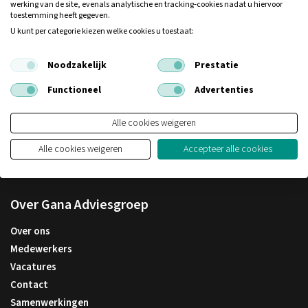
werking van de site, evenals analytische en tracking‑cookies nadat u hiervoor
toestemming heeft gegeven.
Vestiging Nijmegen
U kunt per categorie kiezen welke cookies u toestaat:
Berg en Dalseweg 122
Noodzakelijk
Prestatie
6522 BW Nijmegen
T:
024 - 32 33 532
Functioneel
Advertenties
E:
info@gana.nl
Alle cookies weigeren
Alle cookies weigeren
Accepteer alle cookies
Over Gana Adviesgroep
Over ons
Medewerkers
Vacatures
Contact
Samenwerkingen