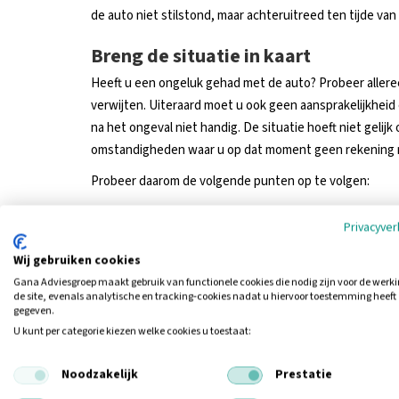
de auto niet stilstond, maar achteruitreed ten tijde van
Breng de situatie in kaart
Heeft u een ongeluk gehad met de auto? Probeer alleree
verwijten. Uiteraard moet u ook geen aansprakelijkheid
na het ongeval niet handig. De situatie hoeft niet gelijk ov
omstandigheden waar u op dat moment geen rekening
Probeer daarom de volgende punten op te volgen:
Maak foto’s van de situatie. Niet alleen van de sit
Privacyver
eventuele brokstukken, glas en zelfs slipsporen.
Maak een situatieschets zodat u deze over kunt n
Wij gebruiken cookies
Noteer de gegevens van omstanders die misschien
Gana Adviesgroep maakt gebruik van functionele cookies die nodig zijn voor de werk
de site, evenals analytische en tracking‑cookies nadat u hiervoor toestemming heeft
Stem er niet mee in om de schade onderling te re
gegeven.
heeft u geen poot om op te staan.
U kunt per categorie kiezen welke cookies u toestaat:
Vul samen het Europees schadeformulier in, eventu
wanneer u het eens bent met de ingevulde gegevens
Noodzakelijk
Prestatie
wel ondertekend? Dan kunt u dit niet meer wijzigen