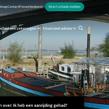
ntmap
Contact
Preventiedienst
Direct schade melden
Schadeverzekeringen
Financieel advies
 over: Ik heb een aanrijding gehad?