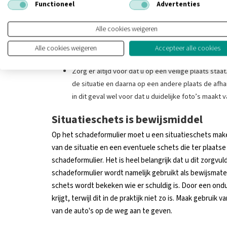
Functioneel
Advertenties
staan.
Meld de schade gelijk bij uw adviseur of verzekera
Alle cookies weigeren
van de schade van u over.
Is er een ernstiger ongeval gebeurd en is er meer 
Alle cookies weigeren
Accepteer alle cookies
het handig om de politie in te schakelen.
Zorg er altijd voor dat u op een veilige plaats staa
de situatie en daarna op een andere plaats de afh
in dit geval wel voor dat u duidelijke foto’s maakt v
Situatieschets is bewijsmiddel
Op het schadeformulier moet u een situatieschets make
van de situatie en een eventuele schets die ter plaatse
schadeformulier. Het is heel belangrijk dat u dit zorgvu
schadeformulier wordt namelijk gebruikt als bewijsmater
schets wordt bekeken wie er schuldig is. Door een ondui
krijgt, terwijl dit in de praktijk niet zo is. Maak gebrui
van de auto's op de weg aan te geven.