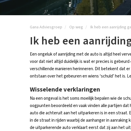
Gana Adviesgroep
Op weg
Ik heb een aanrijding 
Ik heb een aanrijdin
Een ongeluk of aanrijding met de auto is altijd heel ver
voor dat niet altijd duidelijk is wat er precies is gebe
verschillende manieren herinneren. Dit betekent dat e
ontstaan over het gebeuren en wiens ‘schuld’ het is. Le
Wisselende verklaringen
Na een ongeval is het soms moeilijk bepalen wie de sch
oogpunten beoordeeld en vaak vinden alle partijen dat 
auto die achteruit aan het uitparkeren is in een straat
in de straat in rijden waarbij de aanhanger in aanraki
de uitparkerende auto verklaart eerst dat zij aan het u