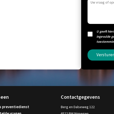
U geeft hier
ingevulde g
toestemming
Versture
meen
Contactgegevens
s preventiedienst
Berg en Dalseweg 122
telde vragen
6522 BW Nijmegen