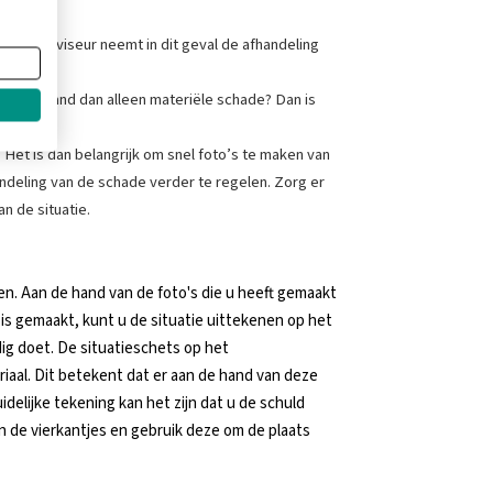
ar. De adviseur neemt in dit geval de afhandeling
aan de hand dan alleen materiële schade? Dan is
t. Het is dan belangrijk om snel foto’s te maken van
andeling van de schade verder te regelen. Zorg er
an de situatie.
n. Aan de hand van de foto's die u heeft gemaakt
 is gemaakt, kunt u de situatie uittekenen op het
ldig doet. De situatieschets op het
iaal. Dit betekent dat er aan de hand van deze
delijke tekening kan het zijn dat u de schuld
k van de vierkantjes en gebruik deze om de plaats