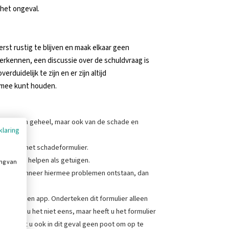
 het ongeval.
rst rustig te blijven en maak elkaar geen
 erkennen, een discussie over de schuldvraag is
erduidelijk te zijn en er zijn altijd
 mee kunt houden.
uatie in zijn geheel, maar ook van de schade en
klaring
emen op het schadeformulier.
 kunnen helpen als getuigen.
ing van
gelen. Wanneer hiermee problemen ontstaan, dan
eel via een app. Onderteken dit formulier alleen
. Bent u het niet eens, maar heeft u het formulier
 en heeft u ook in dit geval geen poot om op te