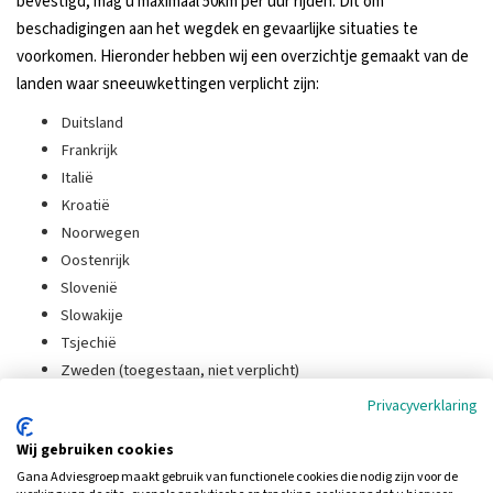
bevestigd, mag u maximaal 50km per uur rijden. Dit om
beschadigingen aan het wegdek en gevaarlijke situaties te
voorkomen. Hieronder hebben wij een overzichtje gemaakt van de
landen waar sneeuwkettingen verplicht zijn:
Duitsland
Frankrijk
Italië
Kroatië
Noorwegen
Oostenrijk
Slovenië
Slowakije
Tsjechië
Zweden (toegestaan, niet verplicht)
Zwitserland
Privacyverklaring
Meer informatie
Wij gebruiken cookies
Wilt u meer weten over de dekkingen van uw verzekeringen in
Gana Adviesgroep maakt gebruik van functionele cookies die nodig zijn voor de