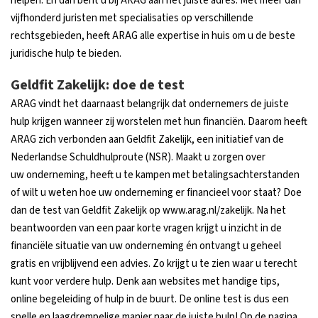
helpen. En dan bent u bij ARAG aan het juiste adres. Met meer dan
vijfhonderd juristen met specialisaties op verschillende
rechtsgebieden, heeft ARAG alle expertise in huis om u de beste
juridische hulp te bieden.
Geldfit Zakelijk: doe de test
ARAG vindt het daarnaast belangrijk dat ondernemers de juiste
hulp krijgen wanneer zij worstelen met hun financiën. Daarom heeft
ARAG zich verbonden aan Geldfit Zakelijk, een initiatief van de
Nederlandse Schuldhulproute (NSR). Maakt u zorgen over
uw onderneming, heeft u te kampen met betalingsachterstanden
of wilt u weten hoe uw onderneming er financieel voor staat? Doe
dan de test van Geldfit Zakelijk op www.arag.nl/zakelijk. Na het
beantwoorden van een paar korte vragen krijgt u inzicht in de
financiële situatie van uw onderneming én ontvangt u geheel
gratis en vrijblijvend een advies. Zo krijgt u te zien waar u terecht
kunt voor verdere hulp. Denk aan websites met handige tips,
online begeleiding of hulp in de buurt. De online test is dus een
snelle en laagdrempelige manier naar de juiste hulp! Op de pagina