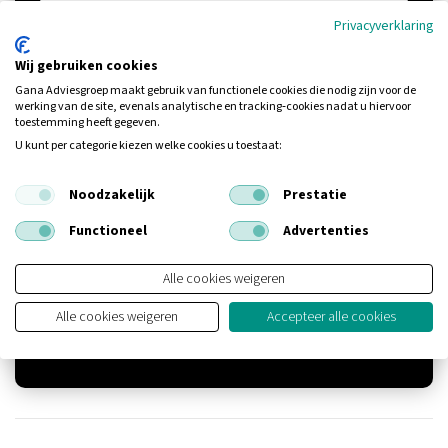
Privacyverklaring
Wij gebruiken cookies
Gana Adviesgroep maakt gebruik van functionele cookies die nodig zijn voor de
werking van de site, evenals analytische en tracking‑cookies nadat u hiervoor
toestemming heeft gegeven.
U kunt per categorie kiezen welke cookies u toestaat:
Noodzakelijk
Prestatie
U geeft hierbij toestemming voor het gebruik van de door u
Functioneel
Advertenties
ingevulde gegevens om u te informeren over onze
diensten. Deze toestemming kan altijd worden
Alle cookies weigeren
ingetrokken.
Alle cookies weigeren
Accepteer alle cookies
Versturen